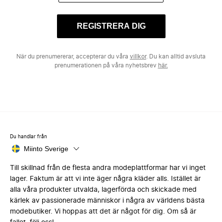
REGISTRERA DIG
När du prenumererar, accepterar du våra
villkor
. Du kan alltid avsluta
prenumerationen på våra nyhetsbrev
här.
Du handlar från
Miinto Sverige
Till skillnad från de flesta andra modeplattformar har vi inget
lager. Faktum är att vi inte äger några kläder alls. Istället är
alla våra produkter utvalda, lagerförda och skickade med
kärlek av passionerade människor i några av världens bästa
modebutiker. Vi hoppas att det är något för dig. Om så är