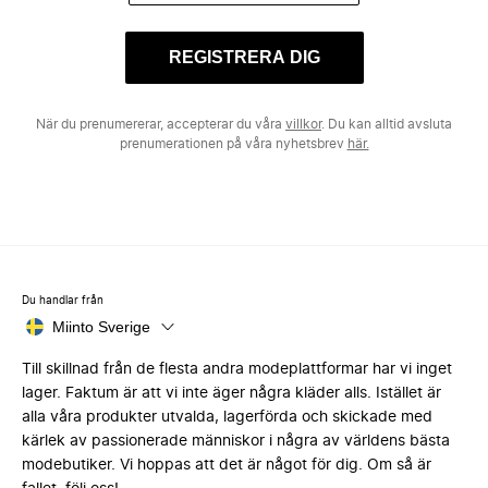
REGISTRERA DIG
När du prenumererar, accepterar du våra
villkor
. Du kan alltid avsluta
prenumerationen på våra nyhetsbrev
här.
Du handlar från
Miinto Sverige
Till skillnad från de flesta andra modeplattformar har vi inget
lager. Faktum är att vi inte äger några kläder alls. Istället är
alla våra produkter utvalda, lagerförda och skickade med
kärlek av passionerade människor i några av världens bästa
modebutiker. Vi hoppas att det är något för dig. Om så är