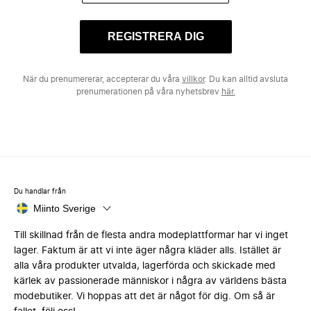
REGISTRERA DIG
När du prenumererar, accepterar du våra
villkor
. Du kan alltid avsluta
prenumerationen på våra nyhetsbrev
här.
Du handlar från
Miinto Sverige
Till skillnad från de flesta andra modeplattformar har vi inget
lager. Faktum är att vi inte äger några kläder alls. Istället är
alla våra produkter utvalda, lagerförda och skickade med
kärlek av passionerade människor i några av världens bästa
modebutiker. Vi hoppas att det är något för dig. Om så är