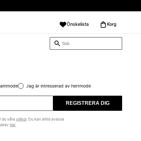
Önskelista
Korg
 dammode
Jag är intresserad av herrmode
REGISTRERA DIG
r du våra
villkor
. Du kan alltid avsluta
tsbrev
här.