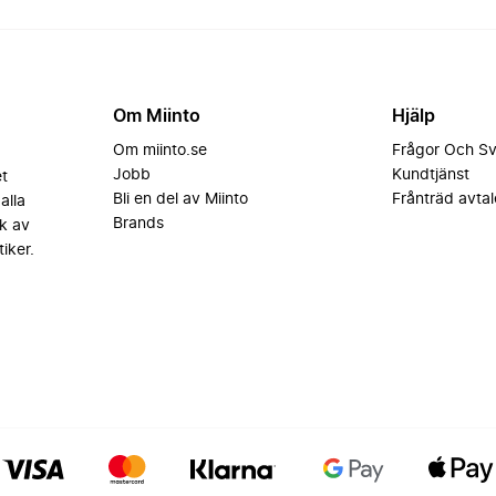
Om Miinto
Hjälp
Om miinto.se
Frågor Och S
Jobb
Kundtjänst
et
Bli en del av Miinto
Frånträd avtal
alla
Brands
k av
iker.