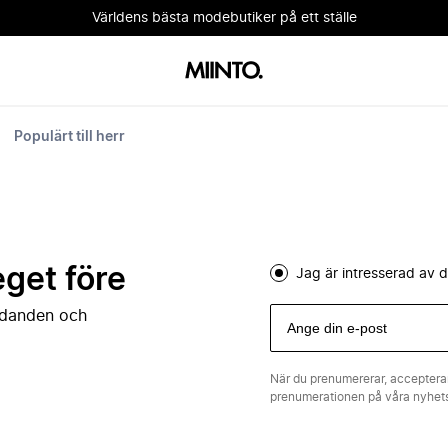
Världens bästa modebutiker på ett ställe
Populärt till herr
eget före
Jag är intresserad av
judanden och
När du prenumererar, acceptera
prenumerationen på våra nyhe