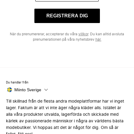
REGISTRERA DIG
När du prenumererar, accepterar du våra
villkor
. Du kan alltid avsluta
prenumerationen på våra nyhetsbrev
här.
Du handlar från
Miinto Sverige
Till skillnad från de flesta andra modeplattformar har vi inget
lager. Faktum är att vi inte äger några kläder alls. Istället är
alla våra produkter utvalda, lagerförda och skickade med
kärlek av passionerade människor i några av världens bästa
modebutiker. Vi hoppas att det är något för dig. Om så är