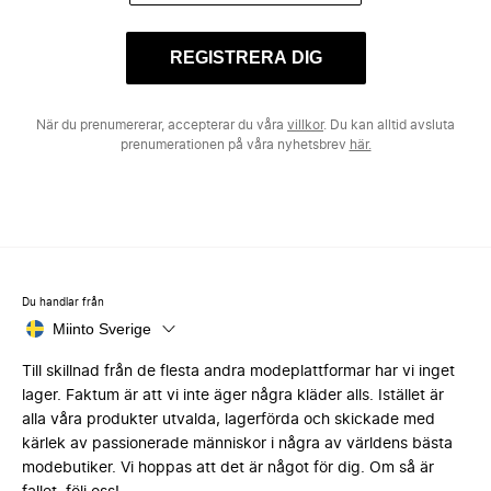
REGISTRERA DIG
När du prenumererar, accepterar du våra
villkor
. Du kan alltid avsluta
prenumerationen på våra nyhetsbrev
här.
Du handlar från
Miinto Sverige
Till skillnad från de flesta andra modeplattformar har vi inget
lager. Faktum är att vi inte äger några kläder alls. Istället är
alla våra produkter utvalda, lagerförda och skickade med
kärlek av passionerade människor i några av världens bästa
modebutiker. Vi hoppas att det är något för dig. Om så är