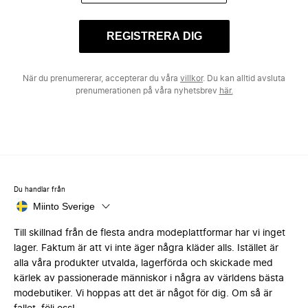
REGISTRERA DIG
När du prenumererar, accepterar du våra
villkor
. Du kan alltid avsluta
prenumerationen på våra nyhetsbrev
här.
Du handlar från
Miinto Sverige
Till skillnad från de flesta andra modeplattformar har vi inget
lager. Faktum är att vi inte äger några kläder alls. Istället är
alla våra produkter utvalda, lagerförda och skickade med
kärlek av passionerade människor i några av världens bästa
modebutiker. Vi hoppas att det är något för dig. Om så är