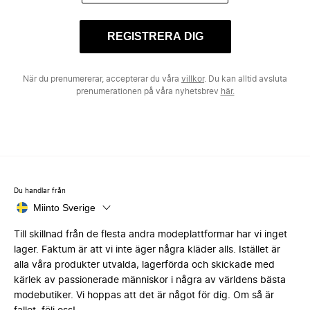
REGISTRERA DIG
När du prenumererar, accepterar du våra
villkor
. Du kan alltid avsluta
prenumerationen på våra nyhetsbrev
här.
Du handlar från
Miinto Sverige
Till skillnad från de flesta andra modeplattformar har vi inget
lager. Faktum är att vi inte äger några kläder alls. Istället är
alla våra produkter utvalda, lagerförda och skickade med
kärlek av passionerade människor i några av världens bästa
modebutiker. Vi hoppas att det är något för dig. Om så är