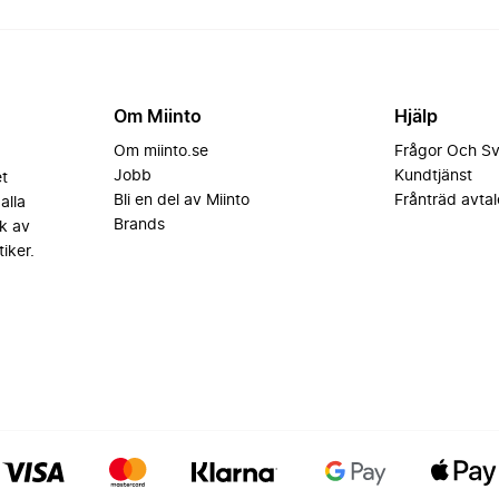
Om Miinto
Hjälp
Om miinto.se
Frågor Och S
Jobb
Kundtjänst
et
Bli en del av Miinto
Frånträd avtal
alla
Brands
k av
iker.