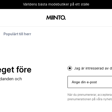
Världens bästa modebutiker på ett ställe
Populärt till herr
eget före
Jag är intresserad av
judanden och
När du prenumererar, acceptera
prenumerationen på våra nyhe