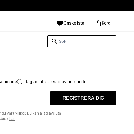
Önskelista
Korg
 dammode
Jag är intresserad av herrmode
REGISTRERA DIG
r du våra
villkor
. Du kan alltid avsluta
tsbrev
här.