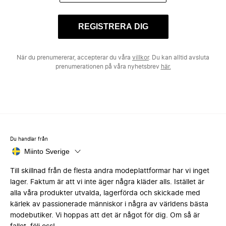
REGISTRERA DIG
När du prenumererar, accepterar du våra
villkor
. Du kan alltid avsluta
prenumerationen på våra nyhetsbrev
här.
Du handlar från
Miinto Sverige
Till skillnad från de flesta andra modeplattformar har vi inget
lager. Faktum är att vi inte äger några kläder alls. Istället är
alla våra produkter utvalda, lagerförda och skickade med
kärlek av passionerade människor i några av världens bästa
modebutiker. Vi hoppas att det är något för dig. Om så är