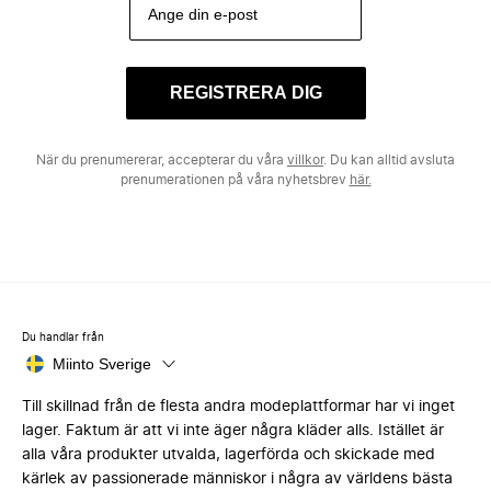
REGISTRERA DIG
När du prenumererar, accepterar du våra
villkor
. Du kan alltid avsluta
prenumerationen på våra nyhetsbrev
här.
Du handlar från
Miinto Sverige
Till skillnad från de flesta andra modeplattformar har vi inget
lager. Faktum är att vi inte äger några kläder alls. Istället är
alla våra produkter utvalda, lagerförda och skickade med
kärlek av passionerade människor i några av världens bästa