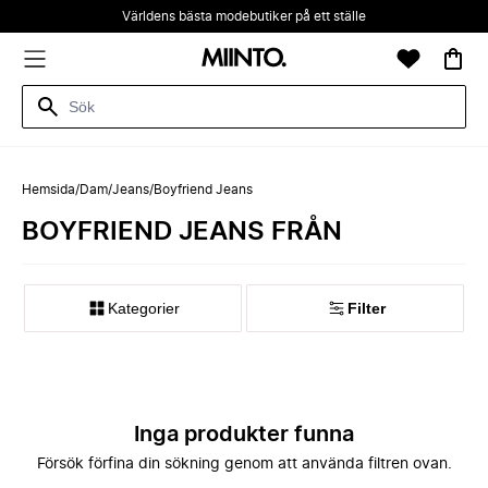
Världens bästa modebutiker på ett ställe
Hemsida
/
Dam
/
Jeans
/
Boyfriend Jeans
BOYFRIEND JEANS FRÅN
Kategorier
Filter
Inga produkter funna
Försök förfina din sökning genom att använda filtren ovan.