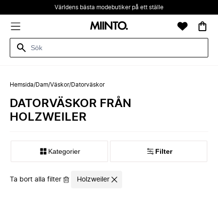
Världens bästa modebutiker på ett ställe
Hemsida
/
Dam
/
Väskor
/
Datorväskor
DATORVÄSKOR FRÅN
HOLZWEILER
Kategorier
Filter
Ta bort alla filter
Holzweiler