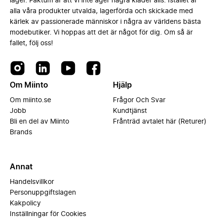
lager. Faktum är att vi inte äger några kläder alls. Istället är
alla våra produkter utvalda, lagerförda och skickade med
kärlek av passionerade människor i några av världens bästa
modebutiker. Vi hoppas att det är något för dig. Om så är
fallet, följ oss!
Om Miinto
Hjälp
Om miinto.se
Frågor Och Svar
Jobb
Kundtjänst
Bli en del av Miinto
Frånträd avtalet här (Returer)
Brands
Annat
Handelsvillkor
Personuppgiftslagen
Kakpolicy
Inställningar för Cookies