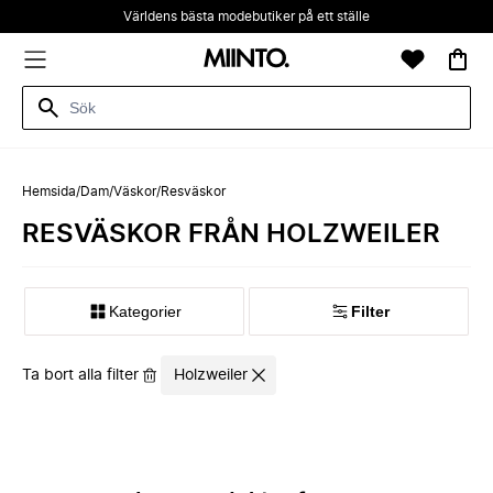
Världens bästa modebutiker på ett ställe
Hemsida
/
Dam
/
Väskor
/
Resväskor
RESVÄSKOR FRÅN HOLZWEILER
Kategorier
Filter
Ta bort alla filter
Holzweiler