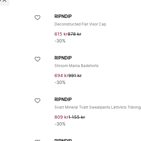
p
RIPNDIP
Deconstructed Flat Visor Cap
615 kr
878 kr
-30%
RIPNDIP
Shroom Mania Badshorts
694 kr
991 kr
-30%
RIPNDIP
809 kr
1 155 kr
-30%