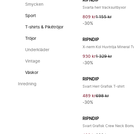
RIPNDIP
Smycken
Svarta herr tracksuitbyxor
Sport
809 kr
1 155 kr
-30%
T-shirts & Pikétröjor
Tröjor
RIPNDIP
X-nerm Kol Huvtröja Mineral T
Underkläder
930 kr
1 329 kr
Vintage
-30%
Väskor
RIPNDIP
Inredning
Svart Herr Grafisk T-shirt
489 kr
698 kr
-30%
RIPNDIP
Svart Grafisk Crew Neck Bomu