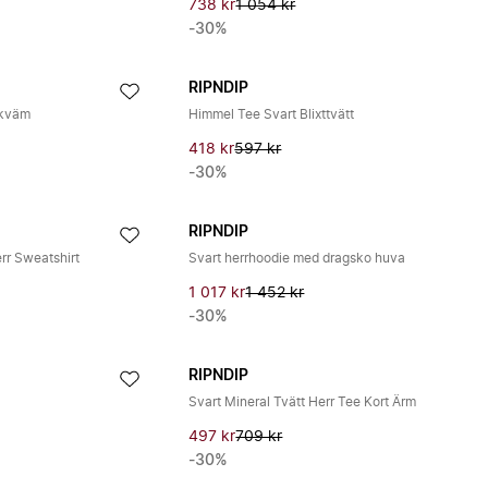
738 kr
1 054 kr
-30%
RIPNDIP
ekväm
Himmel Tee Svart Blixttvätt
418 kr
597 kr
-30%
RIPNDIP
rr Sweatshirt
Svart herrhoodie med dragsko huva
1 017 kr
1 452 kr
-30%
RIPNDIP
Svart Mineral Tvätt Herr Tee Kort Ärm
497 kr
709 kr
-30%