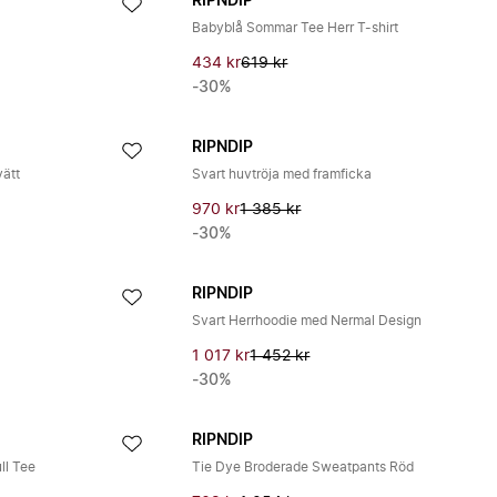
RIPNDIP
Babyblå Sommar Tee Herr T-shirt
434 kr
619 kr
-30%
RIPNDIP
vätt
Svart huvtröja med framficka
970 kr
1 385 kr
-30%
RIPNDIP
Svart Herrhoodie med Nermal Design
1 017 kr
1 452 kr
-30%
RIPNDIP
ll Tee
Tie Dye Broderade Sweatpants Röd