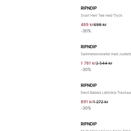
RIPNDIP
Svart Herr Tee med Tryck
489 kr
698 kr
-30%
RIPNDIP
Sammetsoveraller med Juster
1 781 kr
2 544 kr
-30%
RIPNDIP
Devil Babies Lättvikts Tracksu
891 kr
1 272 kr
-30%
RIPNDIP