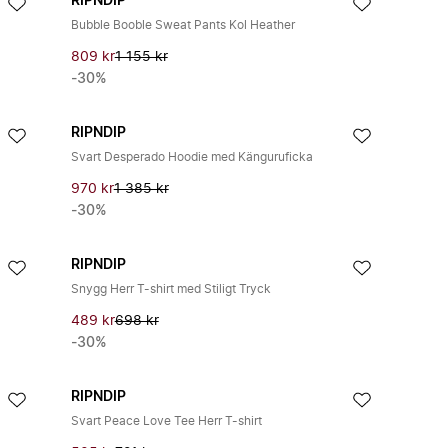
RIPNDIP
Bubble Booble Sweat Pants Kol Heather
809 kr
1 155 kr
-30%
RIPNDIP
Svart Desperado Hoodie med Känguruficka
970 kr
1 385 kr
-30%
RIPNDIP
Snygg Herr T-shirt med Stiligt Tryck
489 kr
698 kr
-30%
RIPNDIP
Svart Peace Love Tee Herr T-shirt