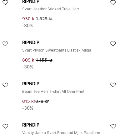
RIPNDIP
Svart Heather Stickad Tröja Herr
930 kr
1 329 kr
-30%
RIPNDIP
Svart Plysch Sweatpants Elastisk Midja
809 kr
1 155 kr
-30%
RIPNDIP
Beam Tee Herr T-shirt All Over Print
615 kr
878 kr
-30%
RIPNDIP
Varsity Jacka Svart Broderad Mjuk Passform