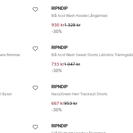
RIPNDIP
Blå Acid Wash Hoodie Långärmad
930 kr
1 329 kr
-30%
RIPNDIP
bara Remmar
Blå Acid Wash Sweat Shorts Lättvikts Träningsdr
733 kr
1 047 kr
-30%
RIPNDIP
it Byxor
Navy/Green Herr Tracksuit Shorts
667 kr
953 kr
-30%
RIPNDIP