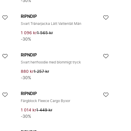
-30%
RIPNDIP
Svart Tränarjacka Lätt Vattentät Män
1 096 kr
1 565 kr
-30%
RIPNDIP
Svart herrhoodie med blommigt tryck
880 kr
1 257 kr
-30%
RIPNDIP
Färgblock Fleece Cargo Byxor
1 014 kr
1 449 kr
-30%