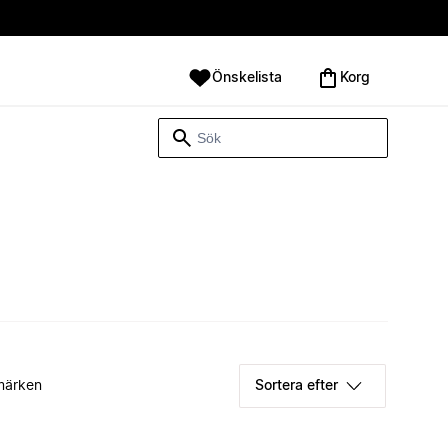
Önskelista
Korg
märken
Sortera efter