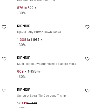
Broderad Blixt Tee Svart/Blå
576 kr
822 kr
-30%
RIPNDIP
Djävul Baby Button Down Jacka
1 308 kr
1 869 kr
-30%
RIPNDIP
Multi Fleece Sweatpants med elastisk midja
809 kr
1 155 kr
-30%
RIPNDIP
Sunburst Spiral Tie Dye Logo T-shirt
561 kr
801 kr