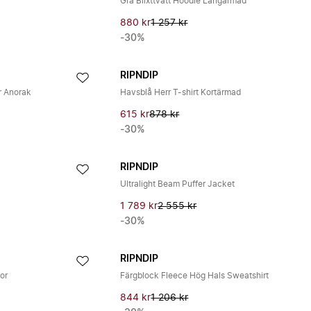
Grå Blixttvätt Hoodie Långärmad
880 kr
1 257 kr
-30%
RIPNDIP
r Anorak
Havsblå Herr T-shirt Kortärmad
615 kr
878 kr
-30%
RIPNDIP
Ultralight Beam Puffer Jacket
1 789 kr
2 555 kr
-30%
RIPNDIP
or
Färgblock Fleece Hög Hals Sweatshirt
844 kr
1 206 kr