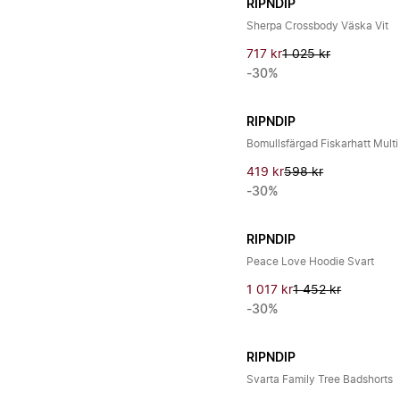
RIPNDIP
Sherpa Crossbody Väska Vit
717 kr
1 025 kr
-30%
RIPNDIP
Bomullsfärgad Fiskarhatt Multi
419 kr
598 kr
-30%
RIPNDIP
Peace Love Hoodie Svart
1 017 kr
1 452 kr
-30%
RIPNDIP
Svarta Family Tree Badshorts