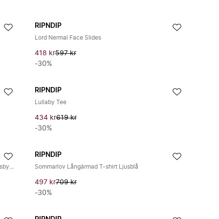
RIPNDIP
Lord Nermal Face Slides
418 kr
597 kr
-30%
RIPNDIP
Lullaby Tee
434 kr
619 kr
-30%
RIPNDIP
Svart Mineral Tvätt Sweatpants Lättvikts Träningsbyxor
Sommarlov Långärmad T-shirt Ljusblå
497 kr
709 kr
-30%