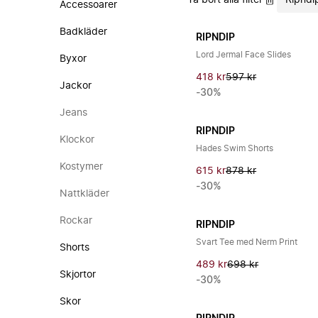
Ta bort alla filter
Ripndi
Accessoarer
Badkläder
RIPNDIP
Lord Jermal Face Slides
Byxor
418 kr
597 kr
Jackor
-30%
Jeans
RIPNDIP
Klockor
Hades Swim Shorts
Kostymer
615 kr
878 kr
-30%
Nattkläder
Rockar
RIPNDIP
Svart Tee med Nerm Print
Shorts
489 kr
698 kr
Skjortor
-30%
Skor