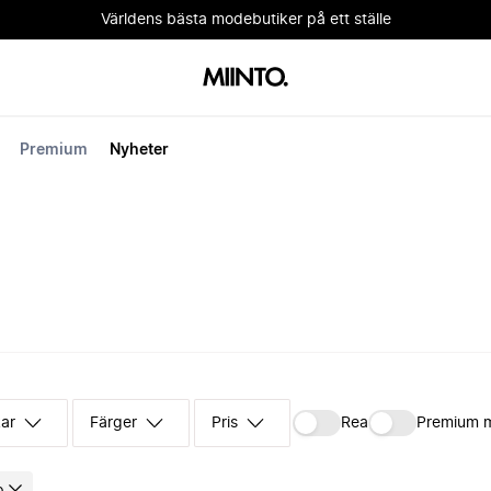
Världens bästa modebutiker på ett ställe
Premium
Nyheter
kar
Färger
Pris
Rea
Premium 