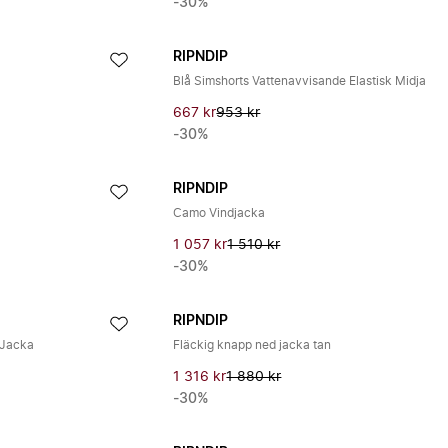
-30%
RIPNDIP
Blå Simshorts Vattenavvisande Elastisk Midja
667 kr
953 kr
-30%
RIPNDIP
Camo Vindjacka
1 057 kr
1 510 kr
-30%
RIPNDIP
 Jacka
Fläckig knapp ned jacka tan
1 316 kr
1 880 kr
-30%