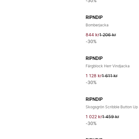
-30%
RIPNDIP
Bomberjacka
844 kr
1 206 kr
-30%
RIPNDIP
Färgblock Herr Vindjacka
1 128 kr
1 611 kr
-30%
RIPNDIP
Skogsgrön Scribble Button Up
1 022 kr
1 459 kr
-30%