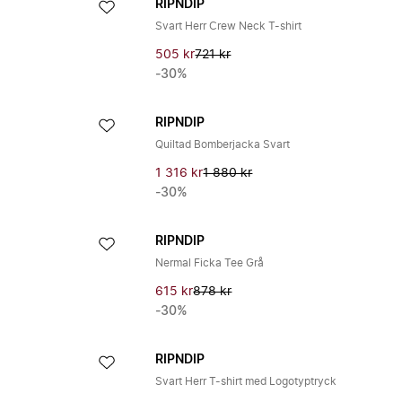
RIPNDIP
Svart Herr Crew Neck T-shirt
505 kr
721 kr
-30%
RIPNDIP
Quiltad Bomberjacka Svart
1 316 kr
1 880 kr
-30%
RIPNDIP
Nermal Ficka Tee Grå
615 kr
878 kr
-30%
RIPNDIP
Svart Herr T-shirt med Logotyptryck