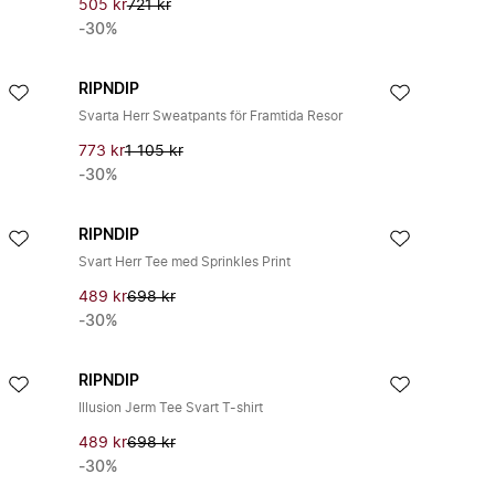
505 kr
721 kr
-30%
RIPNDIP
Svarta Herr Sweatpants för Framtida Resor
773 kr
1 105 kr
-30%
RIPNDIP
Svart Herr Tee med Sprinkles Print
489 kr
698 kr
-30%
RIPNDIP
Illusion Jerm Tee Svart T-shirt
489 kr
698 kr
-30%