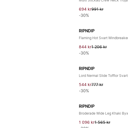
Multi Stickad Crew Neck Tröja
694 kr
991 kr
-30%
RIPNDIP
Flaming Hot Svart Windbreake
844 kr
1 206 kr
-30%
RIPNDIP
Lord Nermal Slide Tofflor Svart
544 kr
777 kr
-30%
RIPNDIP
Broderade Wide Leg Khaki Byx
1 096 kr
1 565 kr