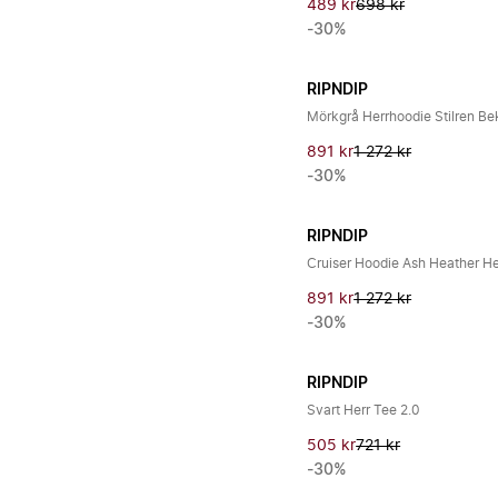
489 kr
698 kr
-30%
RIPNDIP
Mörkgrå Herrhoodie Stilren B
891 kr
1 272 kr
-30%
RIPNDIP
Cruiser Hoodie Ash Heather He
891 kr
1 272 kr
-30%
RIPNDIP
Svart Herr Tee 2.0
505 kr
721 kr
-30%