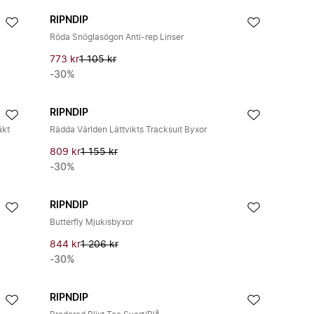
RIPNDIP
Röda Snöglasögon Anti-rep Linser
773 kr
1 105 kr
-30%
RIPNDIP
äkt
Rädda Världen Lättvikts Tracksuit Byxor
809 kr
1 155 kr
-30%
RIPNDIP
Butterfly Mjukisbyxor
844 kr
1 206 kr
-30%
RIPNDIP