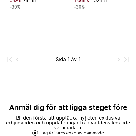
549 kr
784 kr
1 066 kr
1 523 kr
-30%
-30%
Sida
1
Av
1
Anmäl dig för att ligga steget före
Bli den första att upptäcka nyheter, exklusiva
erbjudanden och uppdateringar från världens ledande
varumärken.
Jag är intresserad av dammode