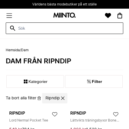
Världens bästa modebutiker på ett ställe
Hemsida
/
Dam
DAM FRÅN RIPNDIP
Kategorier
Filter
Ta bort alla filter
Ripndip
RIPNDIP
RIPNDIP
Lord Nermal Pocket Tee
Lättvikts träningsbyxor Bone Mineral Tvätt