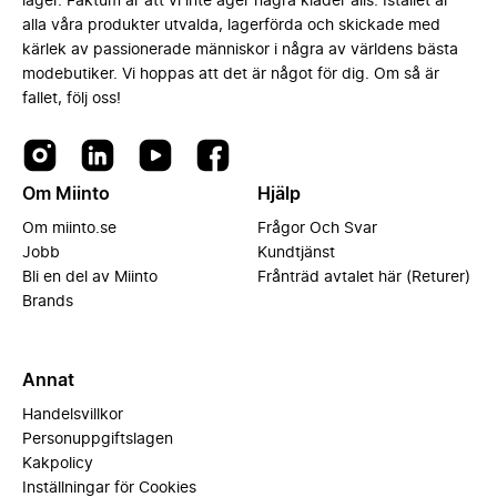
lager. Faktum är att vi inte äger några kläder alls. Istället är
alla våra produkter utvalda, lagerförda och skickade med
kärlek av passionerade människor i några av världens bästa
modebutiker. Vi hoppas att det är något för dig. Om så är
fallet, följ oss!
Om Miinto
Hjälp
Om miinto.se
Frågor Och Svar
Jobb
Kundtjänst
Bli en del av Miinto
Frånträd avtalet här (Returer)
Brands
Annat
Handelsvillkor
Personuppgiftslagen
Kakpolicy
Inställningar för Cookies