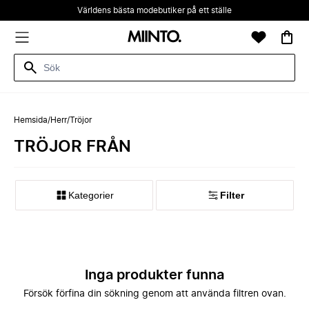
Världens bästa modebutiker på ett ställe
Hemsida
/
Herr
/
Tröjor
TRÖJOR FRÅN
Kategorier
Filter
Inga produkter funna
Försök förfina din sökning genom att använda filtren ovan.