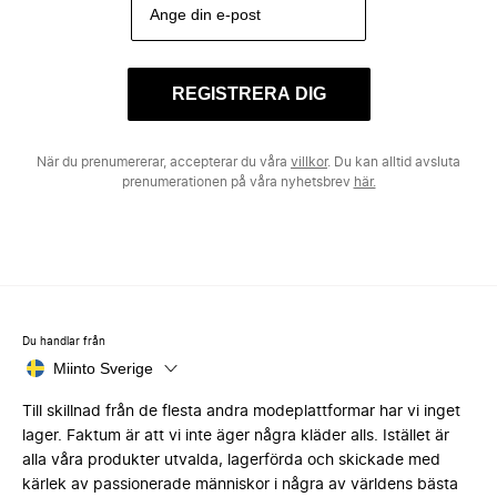
REGISTRERA DIG
När du prenumererar, accepterar du våra
villkor
. Du kan alltid avsluta
prenumerationen på våra nyhetsbrev
här.
Du handlar från
Miinto Sverige
Till skillnad från de flesta andra modeplattformar har vi inget
lager. Faktum är att vi inte äger några kläder alls. Istället är
alla våra produkter utvalda, lagerförda och skickade med
kärlek av passionerade människor i några av världens bästa