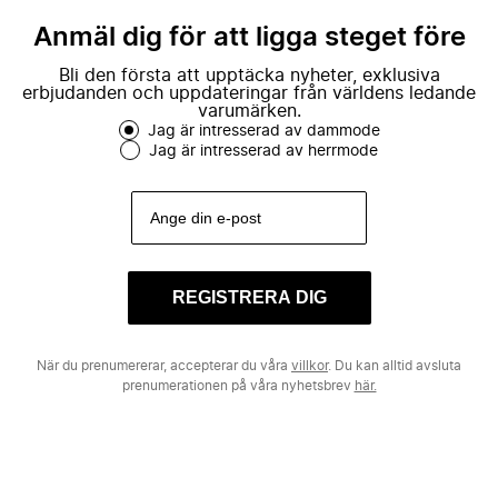
Anmäl dig för att ligga steget före
Bli den första att upptäcka nyheter, exklusiva
erbjudanden och uppdateringar från världens ledande
varumärken.
Jag är intresserad av dammode
Jag är intresserad av herrmode
REGISTRERA DIG
När du prenumererar, accepterar du våra
villkor
. Du kan alltid avsluta
prenumerationen på våra nyhetsbrev
här.