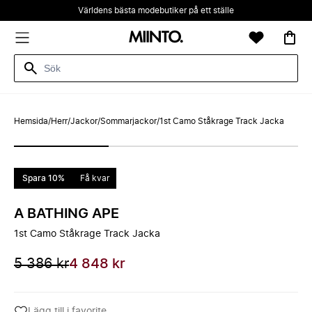
Världens bästa modebutiker på ett ställe
Hemsida
/
Herr
/
Jackor
/
Sommarjackor
/
1st Camo Ståkrage Track Jacka
Spara 10%
Få kvar
A BATHING APE
1st Camo Ståkrage Track Jacka
5 386 kr
4 848 kr
Lägg till i favorite