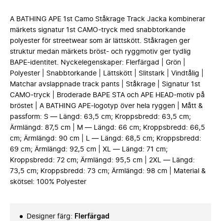
A BATHING APE 1st Camo Ståkrage Track Jacka kombinerar
märkets signatur 1st CAMO-tryck med snabbtorkande
polyester för streetwear som är lättskött. Ståkragen ger
struktur medan märkets bröst- och ryggmotiv ger tydlig
BAPE-identitet. Nyckelegenskaper: Flerfärgad | Grön |
Polyester | Snabbtorkande | Lättskött | Slitstark | Vindtålig |
Matchar avslappnade track pants | Ståkrage | Signatur 1st
CAMO-tryck | Broderade BAPE STA och APE HEAD-motiv på
bröstet | A BATHING APE-logotyp över hela ryggen | Mått &
passform: S — Längd: 63,5 cm; Kroppsbredd: 63,5 cm;
Ärmlängd: 87,5 cm | M — Längd: 66 cm; Kroppsbredd: 66,5
cm; Ärmlängd: 90 cm | L — Längd: 68,5 cm; Kroppsbredd:
69 cm; Ärmlängd: 92,5 cm | XL — Längd: 71 cm;
Kroppsbredd: 72 cm; Ärmlängd: 95,5 cm | 2XL — Längd:
73,5 cm; Kroppsbredd: 73 cm; Ärmlängd: 98 cm | Material &
skötsel: 100% Polyester
Designer färg
:
Flerfärgad