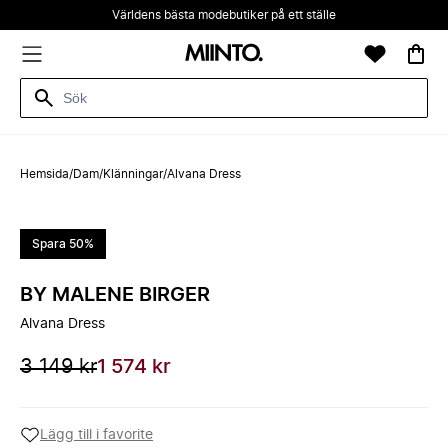
Världens bästa modebutiker på ett ställe
Hemsida
/
Dam
/
Klänningar
/
Alvana Dress
Spara 50%
BY MALENE BIRGER
Alvana Dress
3 149 kr
1 574 kr
Lägg till i favorite