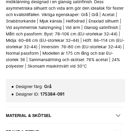
midiklänning designad i en glansig satinfinish. Dess
asymmetriska silhuett och vida ärm gör den idealisk för fester
och kvällstillfällen. Viktiga egenskaper: Grå | Grå | Acetat |
Snabbtorkande | Mjuk känsla | Helfodrad | Enaxlad silhuett |
Vid asymmetrisk halsringning | Vid ärm | Glansig satinfinish |
Mått och passform: Byst: 78–106 cm (EU-storlekar 32–44) |
Midja: 60–88 cm (EU-storlekar 32–44) | Höft: 86–114 cm (EU-
storlekar 32–44) | Innersöm: 76–80 cm (EU-storlekar 32–44) |
Normal passform | Modellen är 175 cm lång och bär EU-
storlek 36 | Sammansättning och skötsel: 76% acetat | 24%
polyester | Skonsam maskintvätt vid 30°C
Designer färg
:
Grå
Designer ID
:
175384-091
MATERIAL & SKÖTSEL