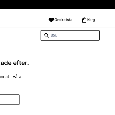
Önskelista
Korg
tade efter.
annat i våra