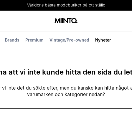
Världens bästa modebutiker på ett ställe
Brands
Premium
Vintage/Pre-owned
Nyheter
na att vi inte kunde hitta den sida du le
 vi inte det du sökte efter, men du kanske kan hitta något 
varumärken och kategorier nedan?