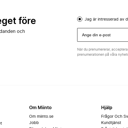
eget före
Jag är intresserad av
judanden och
När du prenumererar, acceptera
prenumerationen på våra nyhe
Om Miinto
Hjälp
Om miinto.se
Frågor Och S
Jobb
Kundtjänst
et