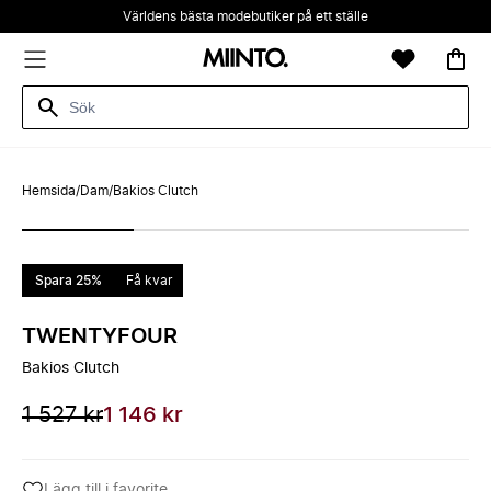
Världens bästa modebutiker på ett ställe
Hemsida
/
Dam
/
Bakios Clutch
Spara 25%
Få kvar
TWENTYFOUR
Bakios Clutch
1 527 kr
1 146 kr
Lägg till i favorite