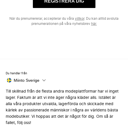
REGISTRERA DIG
När du prenumererar, accepterar du våra
villkor
. Du kan alltid avsluta
prenumerationen på våra nyhetsbrev
här.
Du handlar från
Miinto Sverige
Till skillnad från de flesta andra modeplattformar har vi inget
lager. Faktum är att vi inte äger några kläder alls. Istället är
alla våra produkter utvalda, lagerförda och skickade med
kärlek av passionerade människor i några av världens bästa
modebutiker. Vi hoppas att det är något för dig. Om så är
fallet, följ oss!