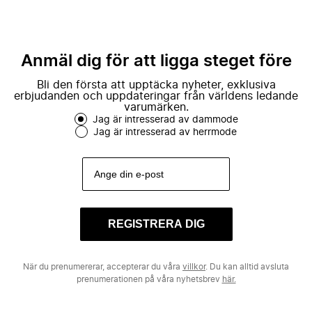
Anmäl dig för att ligga steget före
Bli den första att upptäcka nyheter, exklusiva
erbjudanden och uppdateringar från världens ledande
varumärken.
Jag är intresserad av dammode
Jag är intresserad av herrmode
REGISTRERA DIG
När du prenumererar, accepterar du våra
villkor
. Du kan alltid avsluta
prenumerationen på våra nyhetsbrev
här.