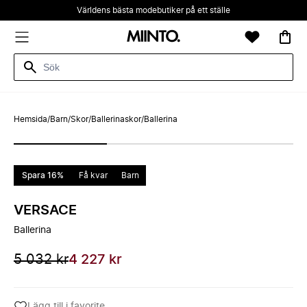
Världens bästa modebutiker på ett ställe
Hemsida
/
Barn
/
Skor
/
Ballerinaskor
/
Ballerina
Spara 16%
Få kvar
Barn
VERSACE
Ballerina
5 032 kr
4 227 kr
Lägg till i favorite