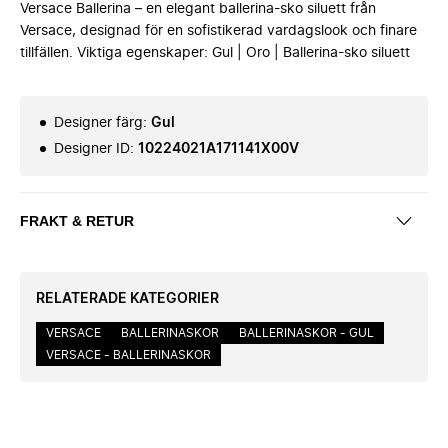
Versace Ballerina – en elegant ballerina-sko siluett från
Versace, designad för en sofistikerad vardagslook och finare
tillfällen. Viktiga egenskaper: Gul | Oro | Ballerina-sko siluett
Designer färg
:
Gul
Designer ID
:
10224021A171141X00V
FRAKT & RETUR
RELATERADE KATEGORIER
VERSACE
BALLERINASKOR
BALLERINASKOR - GUL
VERSACE - BALLERINASKOR