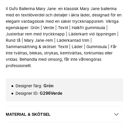
Il Gufo Ballerina Mary Jane: en klassisk Mary Jane ballerina
med en textilöverdel och detaljer i äkta läder, designad för en
elegant vardagslook med en säker tryckknappsrem. Viktiga
egenskaper: Grön | Verde | Textil | Halkfri gummisula |
Justerbar rem med tryckknapp | Läderkant vid öppningen |
Rund tå | Mary Jane-rem | Läderkantad trim |
Sammansättning & skötsel: Textil | Läder | Gummisula | Får
inte tvättas, blekas, strykas, kemtvättas, torktumlas eller
vridas. Behandla med omsorg; får inte våtrengöras
professionellt.
Designer färg
:
Grön
Designer ID
:
G296Verde
MATERIAL & SKÖTSEL