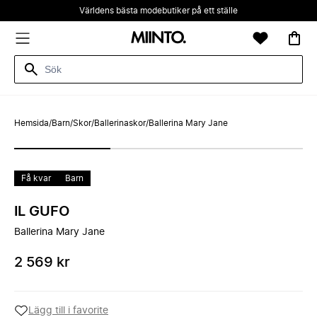
Världens bästa modebutiker på ett ställe
Hemsida
/
Barn
/
Skor
/
Ballerinaskor
/
Ballerina Mary Jane
Få kvar
Barn
IL GUFO
Ballerina Mary Jane
2 569 kr
Lägg till i favorite