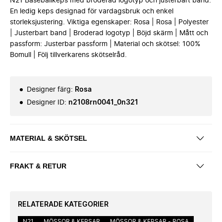
N21 Baseballkeps med broderad logotyp och justerbart band.
En ledig keps designad för vardagsbruk och enkel
storleksjustering. Viktiga egenskaper: Rosa | Rosa | Polyester
| Justerbart band | Broderad logotyp | Böjd skärm | Mått och
passform: Justerbar passform | Material och skötsel: 100%
Bomull | Följ tillverkarens skötselråd.
Designer färg
:
Rosa
Designer ID
:
n2108rn0041_0n321
MATERIAL & SKÖTSEL
FRAKT & RETUR
RELATERADE KATEGORIER
N21
MÖSSOR & KEPSAR
MÖSSOR & KEPSAR - ROSA