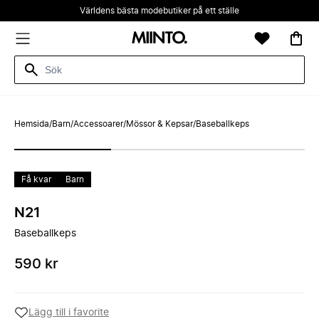
Världens bästa modebutiker på ett ställe
Hemsida
/
Barn
/
Accessoarer
/
Mössor & Kepsar
/
Baseballkeps
Få kvar
Barn
N21
Baseballkeps
590 kr
Lägg till i favorite