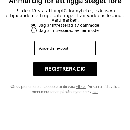
Anmäl dig för att ligga steget före
Bli den första att upptäcka nyheter, exklusiva
erbjudanden och uppdateringar från världens ledande
varumärken.
Jag är intresserad av dammode
Jag är intresserad av herrmode
REGISTRERA DIG
När du prenumererar, accepterar du våra
villkor
. Du kan alltid avsluta
prenumerationen på våra nyhetsbrev
här.