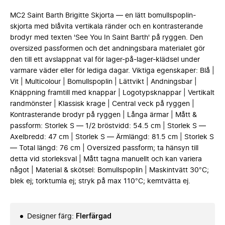
MC2 Saint Barth Brigitte Skjorta — en lätt bomullspoplin-
skjorta med blåvita vertikala ränder och en kontrasterande
brodyr med texten 'See You In Saint Barth' på ryggen. Den
oversized passformen och det andningsbara materialet gör
den till ett avslappnat val för lager-på-lager-klädsel under
varmare väder eller för lediga dagar. Viktiga egenskaper: Blå |
Vit | Multicolour | Bomullspoplin | Lättvikt | Andningsbar |
Knäppning framtill med knappar | Logotypsknappar | Vertikalt
randmönster | Klassisk krage | Central veck på ryggen |
Kontrasterande brodyr på ryggen | Långa ärmar | Mått &
passform: Storlek S — 1/2 bröstvidd: 54.5 cm | Storlek S —
Axelbredd: 47 cm | Storlek S — Ärmlängd: 81.5 cm | Storlek S
— Total längd: 76 cm | Oversized passform; ta hänsyn till
detta vid storleksval | Mått tagna manuellt och kan variera
något | Material & skötsel: Bomullspoplin | Maskintvätt 30°C;
blek ej; torktumla ej; stryk på max 110°C; kemtvätta ej.
Designer färg
:
Flerfärgad