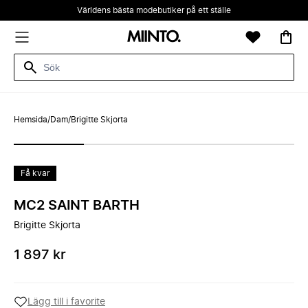
Världens bästa modebutiker på ett ställe
Hemsida
/
Dam
/
Brigitte Skjorta
Få kvar
MC2 SAINT BARTH
Brigitte Skjorta
1 897 kr
Lägg till i favorite