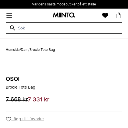
Världens bästa modebutiker på ett ställe
Hemsida
/
Dam
/
Brocle Tote Bag
OSOI
Brocle Tote Bag
7 668 kr
7 331 kr
Lägg till i favorite