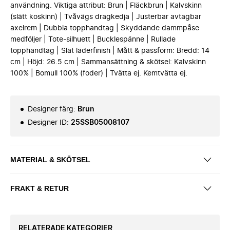
användning. Viktiga attribut: Brun | Fläckbrun | Kalvskinn
(slätt koskinn) | Tvåvägs dragkedja | Justerbar avtagbar
axelrem | Dubbla topphandtag | Skyddande dammpåse
medföljer | Tote-silhuett | Bucklespänne | Rullade
topphandtag | Slät läderfinish | Mått & passform: Bredd: 14
cm | Höjd: 26.5 cm | Sammansättning & skötsel: Kalvskinn
100% | Bomull 100% (foder) | Tvätta ej. Kemtvätta ej.
Designer färg
:
Brun
Designer ID
:
25SSB05008107
MATERIAL & SKÖTSEL
FRAKT & RETUR
RELATERADE KATEGORIER