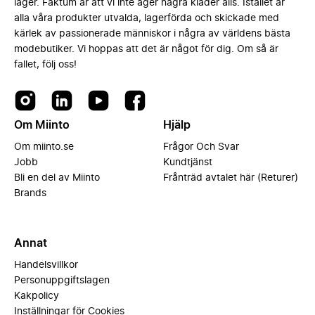
lager. Faktum är att vi inte äger några kläder alls. Istället är
alla våra produkter utvalda, lagerförda och skickade med
kärlek av passionerade människor i några av världens bästa
modebutiker. Vi hoppas att det är något för dig. Om så är
fallet, följ oss!
Om Miinto
Hjälp
Om miinto.se
Frågor Och Svar
Jobb
Kundtjänst
Bli en del av Miinto
Frånträd avtalet här (Returer)
Brands
Annat
Handelsvillkor
Personuppgiftslagen
Kakpolicy
Inställningar för Cookies