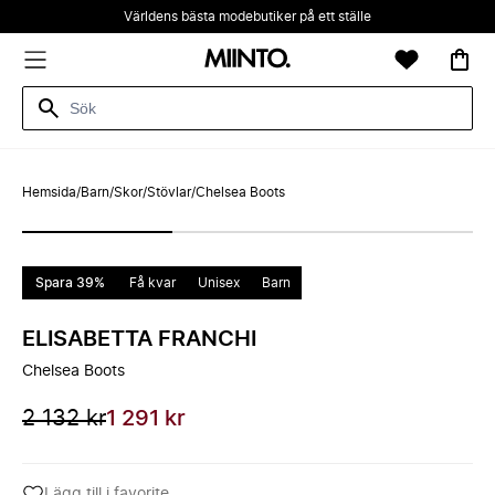
Världens bästa modebutiker på ett ställe
Hemsida
/
Barn
/
Skor
/
Stövlar
/
Chelsea Boots
Spara 39%
Få kvar
Unisex
Barn
ELISABETTA FRANCHI
Chelsea Boots
2 132 kr
1 291 kr
Lägg till i favorite