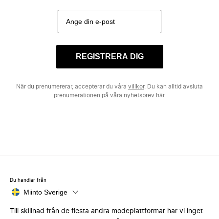
REGISTRERA DIG
När du prenumererar, accepterar du våra
villkor
. Du kan alltid avsluta
prenumerationen på våra nyhetsbrev
här.
Du handlar från
Miinto Sverige
Till skillnad från de flesta andra modeplattformar har vi inget