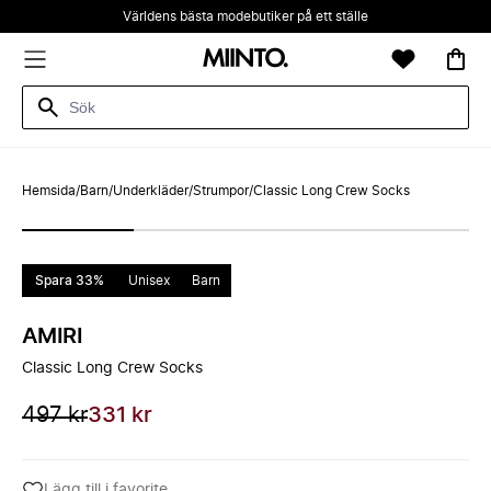
Världens bästa modebutiker på ett ställe
Hemsida
/
Barn
/
Underkläder
/
Strumpor
/
Classic Long Crew Socks
Spara 33%
Unisex
Barn
AMIRI
Classic Long Crew Socks
497 kr
331 kr
Lägg till i favorite