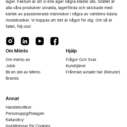
lager. Faktum är att vi inte äger några kläder alls. Istället är
alla våra produkter utvalda, lagerförda och skickade med
kärlek av passionerade människor i några av världens bästa
modebutiker. Vi hoppas att det är något för dig. Om så är
fallet, följ oss!
Om Miinto
Hjälp
Om miinto.se
Frågor Och Svar
Jobb
Kundtjänst
Bli en del av Miinto
Frånträd avtalet här (Returer)
Brands
Annat
Handelsvillkor
Personuppgiftslagen
Kakpolicy
Inställningar för Cookies