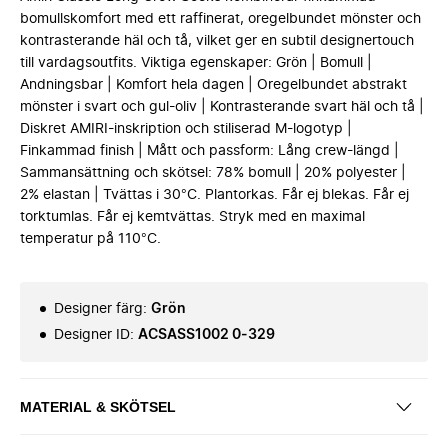
bomullskomfort med ett raffinerat, oregelbundet mönster och
kontrasterande häl och tå, vilket ger en subtil designertouch
till vardagsoutfits. Viktiga egenskaper: Grön | Bomull |
Andningsbar | Komfort hela dagen | Oregelbundet abstrakt
mönster i svart och gul-oliv | Kontrasterande svart häl och tå |
Diskret AMIRI-inskription och stiliserad M-logotyp |
Finkammad finish | Mått och passform: Lång crew-längd |
Sammansättning och skötsel: 78% bomull | 20% polyester |
2% elastan | Tvättas i 30°C. Plantorkas. Får ej blekas. Får ej
torktumlas. Får ej kemtvättas. Stryk med en maximal
temperatur på 110°C.
Designer färg
:
Grön
Designer ID
:
ACSASS1002 0-329
MATERIAL & SKÖTSEL