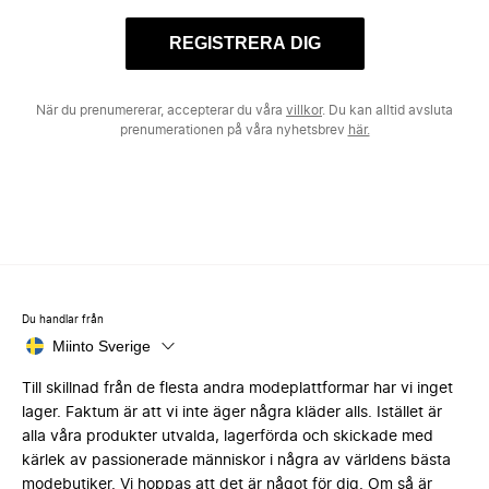
REGISTRERA DIG
När du prenumererar, accepterar du våra
villkor
. Du kan alltid avsluta
prenumerationen på våra nyhetsbrev
här.
Du handlar från
Miinto Sverige
Till skillnad från de flesta andra modeplattformar har vi inget
lager. Faktum är att vi inte äger några kläder alls. Istället är
alla våra produkter utvalda, lagerförda och skickade med
kärlek av passionerade människor i några av världens bästa
modebutiker. Vi hoppas att det är något för dig. Om så är