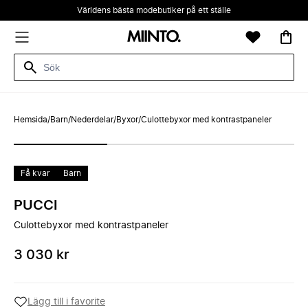
Världens bästa modebutiker på ett ställe
Hemsida
/
Barn
/
Nederdelar
/
Byxor
/
Culottebyxor med kontrastpaneler
Få kvar
Barn
PUCCI
Culottebyxor med kontrastpaneler
3 030 kr
Lägg till i favorite