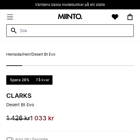
Världens bästa modebutiker på ett ställe
Hemsida
/
Herr
/
Desert Bt Evo
Spara 28%
Få kvar
CLARKS
Desert Bt Evo
1 426 kr
1 033 kr
Lägg till i favorite