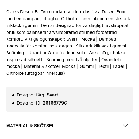
Clarks Desert Bt Evo uppdaterar den klassiska Desert Boot
med en dämpad, uttagbar Ortholite-innersula och en slitstark
kilklack i gummi. Den är designad för vardagligt, avslappnat
bruk som balanserar arvsinspirerad stil med förbättrad
komfort. Viktiga egenskaper: Svart | Mocka | Dämpad
innersula för komfort hela dagen | Slitstark kilklack i gummi |
Snörning | Uttagbar Ortholite-innersula | Ankelhög, chukka-
inspirerad silhuett | Snörning med två öljetter | Ovandel i
mocka | Material & skötsel: Mocka | Gummi | Textil | Läder |
Ortholite (uttagbar innersula)
Designer färg
:
Svart
Designer ID
:
26166779C
MATERIAL & SKÖTSEL