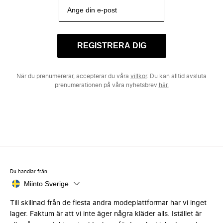
REGISTRERA DIG
När du prenumererar, accepterar du våra
villkor
. Du kan alltid avsluta
prenumerationen på våra nyhetsbrev
här.
Du handlar från
Miinto Sverige
Till skillnad från de flesta andra modeplattformar har vi inget
lager. Faktum är att vi inte äger några kläder alls. Istället är