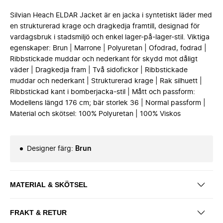
Silvian Heach ELDAR Jacket är en jacka i syntetiskt läder med
en strukturerad krage och dragkedja framtill, designad för
vardagsbruk i stadsmiljö och enkel lager-på-lager-stil. Viktiga
egenskaper: Brun | Marrone | Polyuretan | Ofodrad, fodrad |
Ribbstickade muddar och nederkant för skydd mot dåligt
väder | Dragkedja fram | Två sidofickor | Ribbstickade
muddar och nederkant | Strukturerad krage | Rak silhuett |
Ribbstickad kant i bomberjacka-stil | Mått och passform:
Modellens längd 176 cm; bär storlek 36 | Normal passform |
Material och skötsel: 100% Polyuretan | 100% Viskos
Designer färg
:
Brun
MATERIAL & SKÖTSEL
FRAKT & RETUR