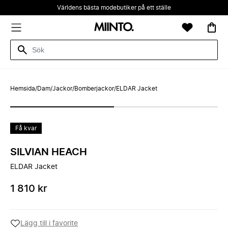
Världens bästa modebutiker på ett ställe
Hemsida
/
Dam
/
Jackor
/
Bomberjackor
/
ELDAR Jacket
Få kvar
SILVIAN HEACH
ELDAR Jacket
1 810 kr
Lägg till i favorite