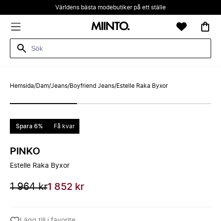
Världens bästa modebutiker på ett ställe
Hemsida
/
Dam
/
Jeans
/
Boyfriend Jeans
/
Estelle Raka Byxor
Spara 6%
Få kvar
PINKO
Estelle Raka Byxor
1 964 kr
1 852 kr
Lägg till i favorite