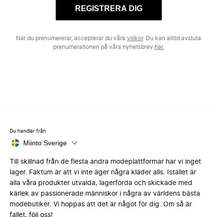
REGISTRERA DIG
När du prenumererar, accepterar du våra
villkor
. Du kan alltid avsluta
prenumerationen på våra nyhetsbrev
här.
Du handlar från
Miinto Sverige
Till skillnad från de flesta andra modeplattformar har vi inget
lager. Faktum är att vi inte äger några kläder alls. Istället är
alla våra produkter utvalda, lagerförda och skickade med
kärlek av passionerade människor i några av världens bästa
modebutiker. Vi hoppas att det är något för dig. Om så är
fallet, följ oss!