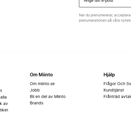
När du prenumererar, acceptera
prenumerationen på våra nyhe
Om Miinto
Hjälp
Om miinto.se
Frågor Och S
Jobb
Kundtjänst
et
Bli en del av Miinto
Frånträd avtal
alla
Brands
k av
iker.