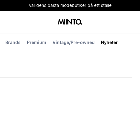
Världens bästa modebutiker på ett ställe
Brands
Premium
Vintage/Pre-owned
Nyheter