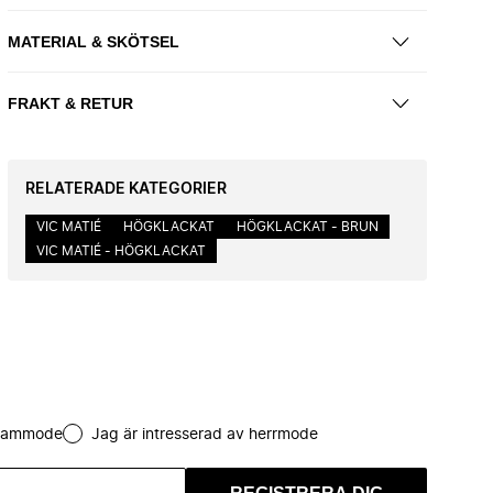
MATERIAL & SKÖTSEL
FRAKT & RETUR
RELATERADE KATEGORIER
VIC MATIÉ
HÖGKLACKAT
HÖGKLACKAT - BRUN
VIC MATIÉ - HÖGKLACKAT
 dammode
Jag är intresserad av herrmode