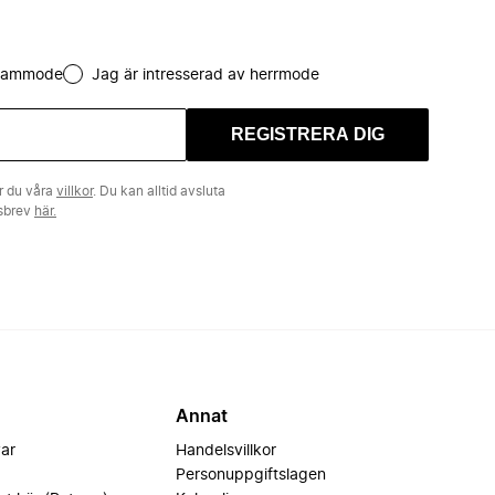
 dammode
Jag är intresserad av herrmode
REGISTRERA DIG
r du våra
villkor
. Du kan alltid avsluta
tsbrev
här.
Annat
var
Handelsvillkor
Personuppgiftslagen