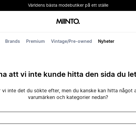
Världens bästa modebutiker på ett ställe
Brands
Premium
Vintage/Pre-owned
Nyheter
na att vi inte kunde hitta den sida du le
 vi inte det du sökte efter, men du kanske kan hitta något 
varumärken och kategorier nedan?