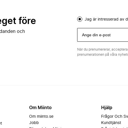
eget före
Jag är intresserad av
judanden och
När du prenumererar, acceptera
prenumerationen på våra nyhe
Om Miinto
Hjälp
Om miinto.se
Frågor Och S
Jobb
Kundtjänst
et