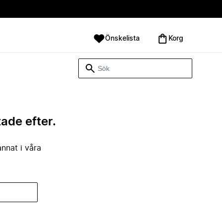
Önskelista
Korg
tade efter.
annat i våra