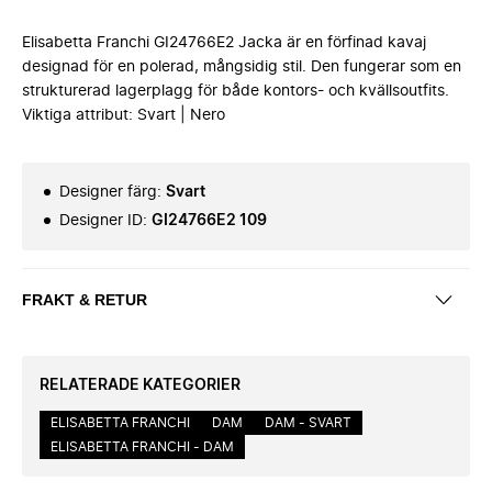
Elisabetta Franchi GI24766E2 Jacka är en förfinad kavaj
designad för en polerad, mångsidig stil. Den fungerar som en
strukturerad lagerplagg för både kontors- och kvällsoutfits.
Viktiga attribut: Svart | Nero
Designer färg
:
Svart
Designer ID
:
GI24766E2 109
FRAKT & RETUR
RELATERADE KATEGORIER
ELISABETTA FRANCHI
DAM
DAM - SVART
ELISABETTA FRANCHI - DAM