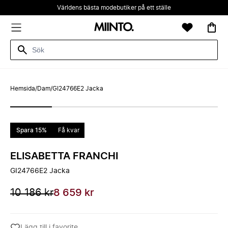
Världens bästa modebutiker på ett ställe
Hemsida
/
Dam
/
GI24766E2 Jacka
Spara 15%
Få kvar
ELISABETTA FRANCHI
GI24766E2 Jacka
10 186 kr
8 659 kr
Lägg till i favorite