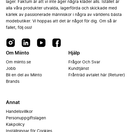
lager. Faktum är att vi inte äger några kläder alls. Istället är
alla våra produkter utvalda, lagerförda och skickade med
kärlek av passionerade människor i några av världens bästa
modebutiker. Vi hoppas att det är något för dig. Om så är
fallet, följ oss!
Om Miinto
Hjälp
Om miinto.se
Frågor Och Svar
Jobb
Kundtjänst
Bli en del av Miinto
Frånträd avtalet här (Returer)
Brands
Annat
Handelsvillkor
Personuppgiftslagen
Kakpolicy
Inställningar för Cookies