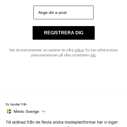
REGISTRERA DIG
När du prenumererar, accepterar du våra
villkor
. Du kan alltid avsluta
prenumerationen på våra nyhetsbrev
här.
Du handlar från
Miinto Sverige
Till skillnad från de flesta andra modeplattformar har vi inget