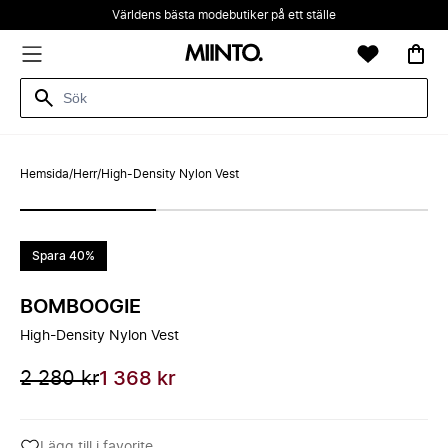
Världens bästa modebutiker på ett ställe
Hemsida
/
Herr
/
High-Density Nylon Vest
Spara 40%
BOMBOOGIE
High-Density Nylon Vest
2 280 kr
1 368 kr
Lägg till i favorite