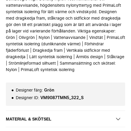
vattenavvisande, högdensitets nylonyttertyg med PrimaLoft
syntetisk isolering för lätt värme och vindskydd. Designen
med dragkedja fram, ståkrage och sidfickor med dragkedja
gör den till ett praktiskt plagg som är lätt att använda i lager
på lager vid varierande förhållanden. Viktiga egenskaper:
Grön | Olivgrön | Nylon | Vattenavvisande | Vindtät | PrimaLoft
syntetisk isolering (dunliknande värme) | Förhindrar
fjäderförlust | Dragkedja fram | Vertikala sidfickor med
dragkedja | Lätt syntetisk isolering | Ärmlös design | Ståkrage
| Strömlinjeformad silhuett | Sammansättning och skötsel:
Nylon | PrimaLoft syntetisk isolering
Designer färg
:
Grön
Designer ID
:
VM9087TMN5_322_S
MATERIAL & SKÖTSEL