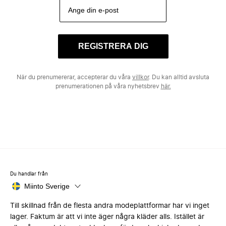
REGISTRERA DIG
När du prenumererar, accepterar du våra
villkor
. Du kan alltid avsluta
prenumerationen på våra nyhetsbrev
här.
Du handlar från
Miinto Sverige
Till skillnad från de flesta andra modeplattformar har vi inget
lager. Faktum är att vi inte äger några kläder alls. Istället är