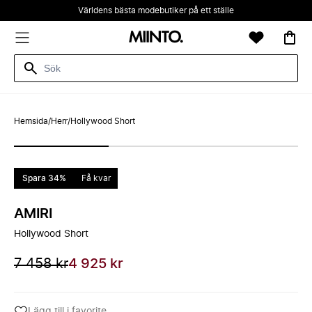
Världens bästa modebutiker på ett ställe
Hemsida
/
Herr
/
Hollywood Short
Spara 34%
Få kvar
AMIRI
Hollywood Short
7 458 kr
4 925 kr
Lägg till i favorite