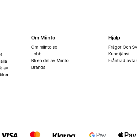
Om Miinto
Hjälp
Om miinto.se
Frågor Och S
Jobb
Kundtjänst
et
Bli en del av Miinto
Frånträd avtal
alla
Brands
k av
iker.