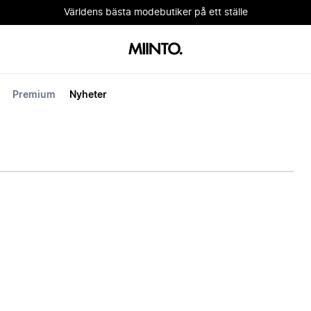
Världens bästa modebutiker på ett ställe
Premium
Nyheter