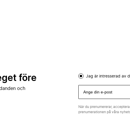
eget före
Jag är intresserad av
judanden och
När du prenumererar, acceptera
prenumerationen på våra nyhe