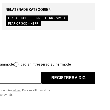
RELATERADE KATEGORIER
FEAR OF GOD
HERR
HERR - SVART
FEAR OF GOD - HERR
 dammode
Jag är intresserad av herrmode
REGISTRERA DIG
r du våra
villkor
. Du kan alltid avsluta
tsbrev
här.