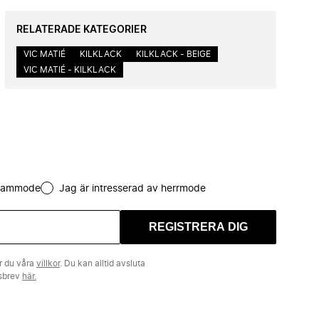
RELATERADE KATEGORIER
VIC MATIÉ
KILKLACK
KILKLACK - BEIGE
VIC MATIÉ - KILKLACK
 dammode
Jag är intresserad av herrmode
REGISTRERA DIG
r du våra
villkor
. Du kan alltid avsluta
tsbrev
här.