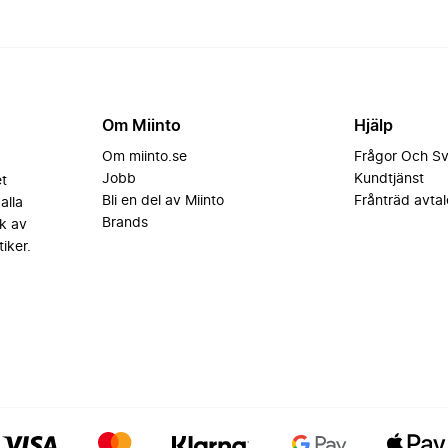
Om Miinto
Hjälp
Om miinto.se
Frågor Och S
Jobb
Kundtjänst
et
Bli en del av Miinto
Frånträd avtal
alla
Brands
k av
iker.