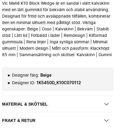
Vic Matié K10 Block Wedge är en sandal i slätt kalvskinn
med en lätt gummikil för bekväm och stabil användning.
Designad för fritid och avslappnade tillfällen, kombinerar
den en minimal silhuett med pålitligt stöd. Viktiga
egenskaper: Beige | Osso | Kalvskinn | Bekväm | Stabilt
stöd | Lätt kil | Fotbädd i läder | Remdesign | Kilformad
gummisula | Rena linjer | Inga synliga sömmar | Minimal
silhuett | Modern design | Mått och passform: Klackhöjd:
85 mm | Sammansättning och skötsel: Kalvskinn | Gummi
Designer färg
:
Beige
Designer ID
:
1K5450D_K10C070112
MATERIAL & SKÖTSEL
FRAKT & RETUR