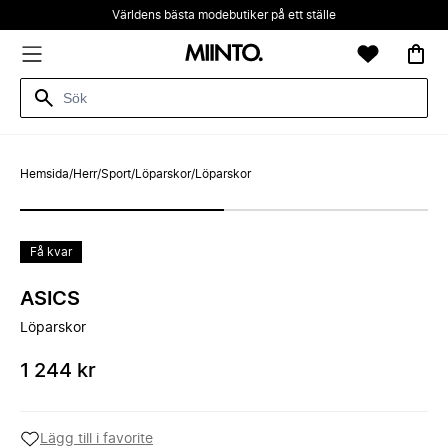
Världens bästa modebutiker på ett ställe
Hemsida
/
Herr
/
Sport
/
Löparskor
/
Löparskor
Få kvar
ASICS
Löparskor
1 244 kr
Lägg till i favorite