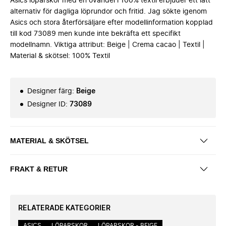
Asics löparskor med en ovandel i 100% textil erbjuder ett lätt
alternativ för dagliga löprundor och fritid. Jag sökte igenom
Asics och stora återförsäljare efter modellinformation kopplad
till kod 73089 men kunde inte bekräfta ett specifikt
modellnamn. Viktiga attribut: Beige | Crema cacao | Textil |
Material & skötsel: 100% Textil
Designer färg
:
Beige
Designer ID
:
73089
MATERIAL & SKÖTSEL
FRAKT & RETUR
RELATERADE KATEGORIER
ASICS
LÖPARSKOR
LÖPARSKOR - BEIGE