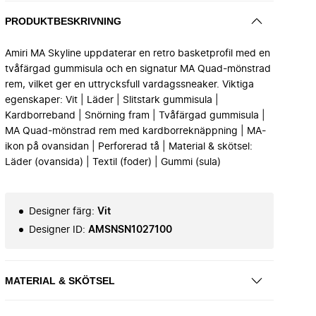
PRODUKTBESKRIVNING
Amiri MA Skyline uppdaterar en retro basketprofil med en
tvåfärgad gummisula och en signatur MA Quad-mönstrad
rem, vilket ger en uttrycksfull vardagssneaker. Viktiga
egenskaper: Vit | Läder | Slitstark gummisula |
Kardborreband | Snörning fram | Tvåfärgad gummisula |
MA Quad-mönstrad rem med kardborreknäppning | MA-
ikon på ovansidan | Perforerad tå | Material & skötsel:
Läder (ovansida) | Textil (foder) | Gummi (sula)
Designer färg
:
Vit
Designer ID
:
AMSNSN1027100
MATERIAL & SKÖTSEL