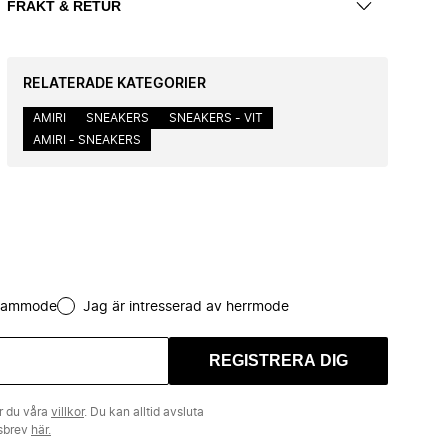
FRAKT & RETUR
RELATERADE KATEGORIER
AMIRI
SNEAKERS
SNEAKERS - VIT
AMIRI - SNEAKERS
 dammode
Jag är intresserad av herrmode
REGISTRERA DIG
r du våra
villkor
. Du kan alltid avsluta
tsbrev
här.