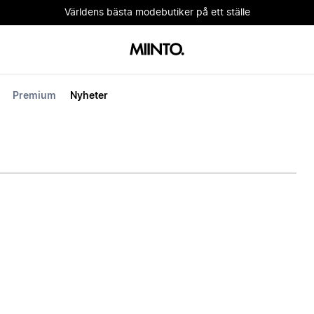
Världens bästa modebutiker på ett ställe
Premium
Nyheter