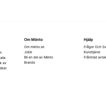
Om Miinto
Hjälp
Om miinto.se
Frågor Och S
Jobb
Kundtjänst
et
Bli en del av Miinto
Frånträd avtal
alla
Brands
k av
iker.