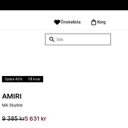
Önskelista
Korg
Spara 40%
Få kvar
AMIRI
MA Skyline
9 385 kr
5 631 kr