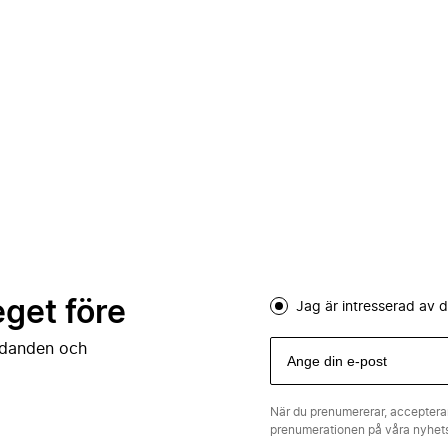
eget före
Jag är intresserad av
judanden och
När du prenumererar, acceptera
prenumerationen på våra nyhe