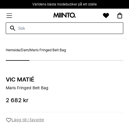
Världens bästa modebutiker på ett ställe
Hemsida
/
Dam
/
Maris Fringed Belt Bag
VIC MATIÉ
Maris Fringed Belt Bag
2 682 kr
Lägg till i favorite