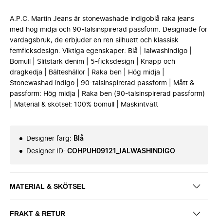
A.P.C. Martin Jeans är stonewashade indigoblå raka jeans
med hög midja och 90-talsinspirerad passform. Designade för
vardagsbruk, de erbjuder en ren silhuett och klassisk
femficksdesign. Viktiga egenskaper: Blå | Ialwashindigo |
Bomull | Slitstark denim | 5-ficksdesign | Knapp och
dragkedja | Bälteshällor | Raka ben | Hög midja |
Stonewashad indigo | 90-talsinspirerad passform | Mått &
passform: Hög midja | Raka ben (90-talsinspirerad passform)
| Material & skötsel: 100% bomull | Maskintvätt
Designer färg
:
Blå
Designer ID
:
COHPUH09121_IALWASHINDIGO
MATERIAL & SKÖTSEL
FRAKT & RETUR