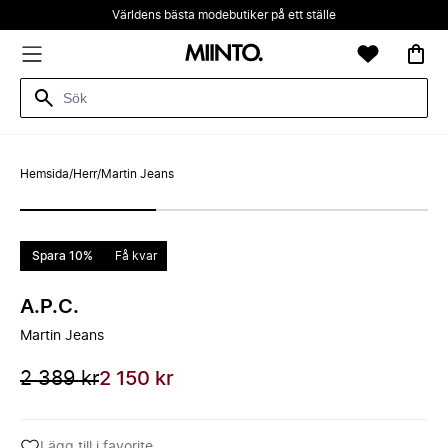
Världens bästa modebutiker på ett ställe
Hemsida
/
Herr
/
Martin Jeans
Spara 10%
Få kvar
A.P.C.
Martin Jeans
2 389 kr
2 150 kr
Lägg till i favorite