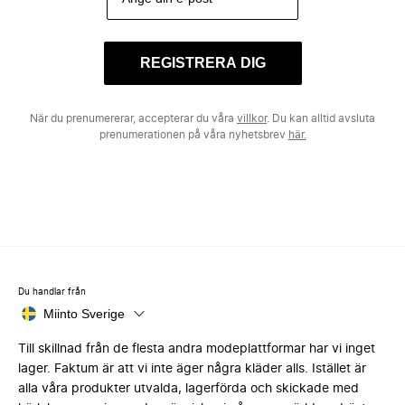
REGISTRERA DIG
När du prenumererar, accepterar du våra
villkor
. Du kan alltid avsluta
prenumerationen på våra nyhetsbrev
här.
Du handlar från
Miinto Sverige
Till skillnad från de flesta andra modeplattformar har vi inget
lager. Faktum är att vi inte äger några kläder alls. Istället är
alla våra produkter utvalda, lagerförda och skickade med