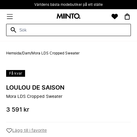
Världens bästa modebutiker på ett ställe
Hemsida
/
Dam
/
Mora LDS Cropped Sweater
Få kvar
LOULOU DE SAISON
Mora LDS Cropped Sweater
3 591 kr
Lägg till i favorite