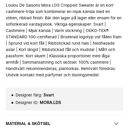
Loulou De Saisons Mora LDS Cropped Sweater är en kort
cashmere-tröja som kombinerar en mjuk känsla med en
stilren, ribbad finish. Bär den lager på lager eller ensam för en
sofistikerad vardagslook. Viktiga egenskaper: Svart |
Cashmere | Mjuk känsla | Varm stickning | OEKO-TEX®
STANDARD 100-certifierad | Broderad logotyp vid fållen fram
| Sprund vid kort fåll | Ribbstickad rund hals | Nedhasade
axlar | Kort längd | Ribbstickad fåll och muddar | Mått och
passform: Kort siluett | Klassiska proportioner med låga
ärmhål | Sammansättning och skötsel: 100% cashmere |
Handtvätt rekommenderas; plantorkas. Kemtvätt föredras.
Undvik kontakt med parfymer och lösningsmedel.
Designer färg
:
Svart
Designer ID
:
MORA.LDS
MATERIAL & SKÖTSEL