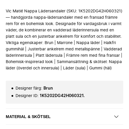
Vic Matié Nappa Lädersandaler (SKU: 1K5202DG42H060321)
— handgjorda nappa-lädersandaler med en fransad främre
rem för en bohemisk look. Designade för vardagsbruk i varmt
väder, de kombinerar en vadderad läderinnersula med en
platt sula och en justerbar ankelrem för komfort och stabilitet.
Viktiga egenskaper: Brun | Marrone | Nappa läder | Halkfri
gummihäl | Justerbar ankelrem med metallspänne | Vadderad
läderinnersula | Platt lädersula | Främre rem med fina fransar |
Bohemisk-inspirerad look | Sammansättning & skötsel: Nappa
läder (överdel och innersula) | Läder (sula) | Gummi (häl)
Designer färg
:
Brun
Designer ID
:
1K5202DG42H060321.
MATERIAL & SKÖTSEL