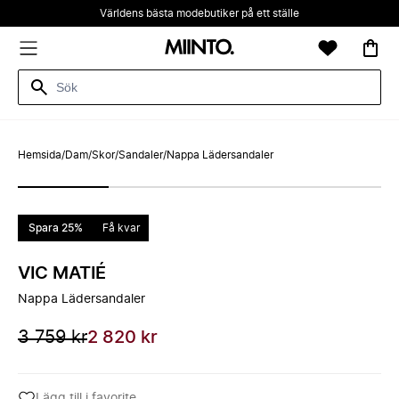
Världens bästa modebutiker på ett ställe
Hemsida
/
Dam
/
Skor
/
Sandaler
/
Nappa Lädersandaler
Spara 25%
Få kvar
VIC MATIÉ
Nappa Lädersandaler
3 759 kr
2 820 kr
Lägg till i favorite