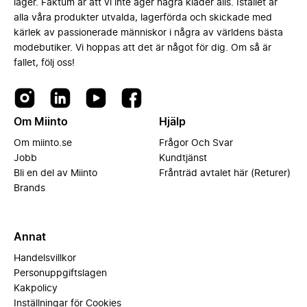
lager. Faktum är att vi inte äger några kläder alls. Istället är
alla våra produkter utvalda, lagerförda och skickade med
kärlek av passionerade människor i några av världens bästa
modebutiker. Vi hoppas att det är något för dig. Om så är
fallet, följ oss!
Om Miinto
Hjälp
Om miinto.se
Frågor Och Svar
Jobb
Kundtjänst
Bli en del av Miinto
Frånträd avtalet här (Returer)
Brands
Annat
Handelsvillkor
Personuppgiftslagen
Kakpolicy
Inställningar för Cookies