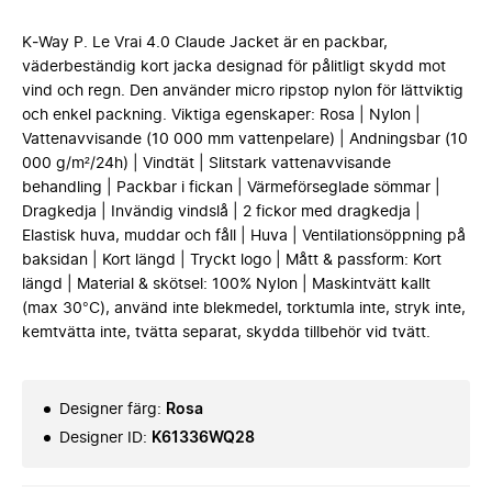
K‑Way P. Le Vrai 4.0 Claude Jacket är en packbar,
väderbeständig kort jacka designad för pålitligt skydd mot
vind och regn. Den använder micro ripstop nylon för lättviktig
och enkel packning. Viktiga egenskaper: Rosa | Nylon |
Vattenavvisande (10 000 mm vattenpelare) | Andningsbar (10
000 g/m²/24h) | Vindtät | Slitstark vattenavvisande
behandling | Packbar i fickan | Värmeförseglade sömmar |
Dragkedja | Invändig vindslå | 2 fickor med dragkedja |
Elastisk huva, muddar och fåll | Huva | Ventilationsöppning på
baksidan | Kort längd | Tryckt logo | Mått & passform: Kort
längd | Material & skötsel: 100% Nylon | Maskintvätt kallt
(max 30°C), använd inte blekmedel, torktumla inte, stryk inte,
kemtvätta inte, tvätta separat, skydda tillbehör vid tvätt.
Designer färg
:
Rosa
Designer ID
:
K61336WQ28