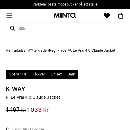
Världens bästa modebutiker på ett ställe
Hemsida
/
Barn
/
Ytterkläder
/
Regnkläder
/
P. Le Vrai 4.0 Claude Jacket
Spara 11%
Få kvar
Unisex
Barn
K-WAY
P. Le Vrai 4.0 Claude Jacket
1 167 kr
1 033 kr
Lägg till i favorite