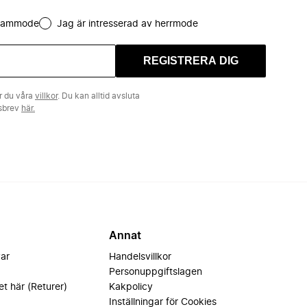
 dammode
Jag är intresserad av herrmode
REGISTRERA DIG
r du våra
villkor
. Du kan alltid avsluta
tsbrev
här.
Annat
var
Handelsvillkor
Personuppgiftslagen
et här (Returer)
Kakpolicy
Inställningar för Cookies