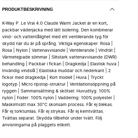
PRODUKTBESKRIVNING
K-Way P. Le Vrai 4.0 Claude Warm Jacket är en kort,
packbar väderjacka med lätt isolering. Den kombinerar
vind- och vattentålighet med ett ventilerande tyg för
skydd när du är på språng. Viktiga egenskaper: Rosa |
Rosa | Nylon | Vattenavvisande | Ventilerande | Vindtät |
Värmetejpade sömmar | Slitstark vattenavvisande (DWR)
behandling | Packbar i fickan | Dragkedja | Elastisk huva |
Invändig vindslå | Elastiska muddar och nederkant | 2
fickor med dragkedja | Kort modell | Huva | Tryckt
logotyp | Micro ripstop-struktur | Ventilationsöppning på
ryggen | Sammansättning & skötsel: Huvudtyg: 100%
nylon | Foder: 100% nylon | Vaddering: 100% polyester |
Maskintvätt max 30°C skonsam process. Får ej blekas.
Får ej torktumlas. Får ej strykas. Får ej kemtvättas.
Tvättas separat. Skydda tillbehör under tvätt. Följ
anvisningarna på plaggets etikett.