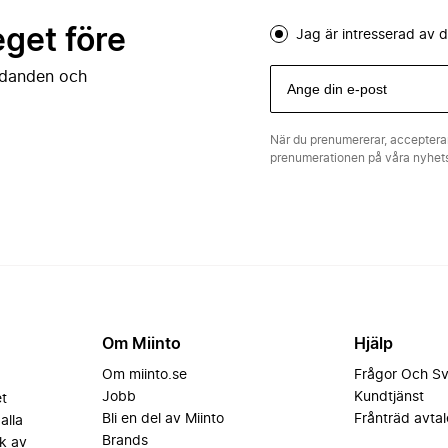
eget före
Jag är intresserad av
judanden och
När du prenumererar, acceptera
prenumerationen på våra nyhe
Om Miinto
Hjälp
Om miinto.se
Frågor Och S
Jobb
Kundtjänst
et
Bli en del av Miinto
Frånträd avtal
alla
Brands
k av