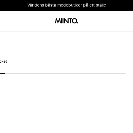
Världens bästa modebutiker på ett ställe
cket