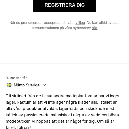
REGISTRERA DIG
När du prenumererar, accepterar du våra
villkor
. Du kan alltid avsluta
prenumerationen på våra nyhetsbrev
här.
Du handlar från
Miinto Sverige
Till skillnad från de flesta andra modeplattformar har vi inget
lager. Faktum är att vi inte äger några kläder alls. Istället är
alla våra produkter utvalda, lagerförda och skickade med
kärlek av passionerade människor i några av världens bästa
modebutiker. Vi hoppas att det är något för dig. Om så är
fallet, följ oss!