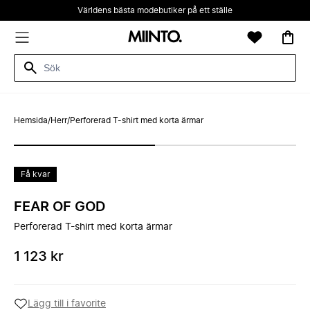
Världens bästa modebutiker på ett ställe
Hemsida
/
Herr
/
Perforerad T-shirt med korta ärmar
Få kvar
FEAR OF GOD
Perforerad T-shirt med korta ärmar
1 123 kr
Lägg till i favorite