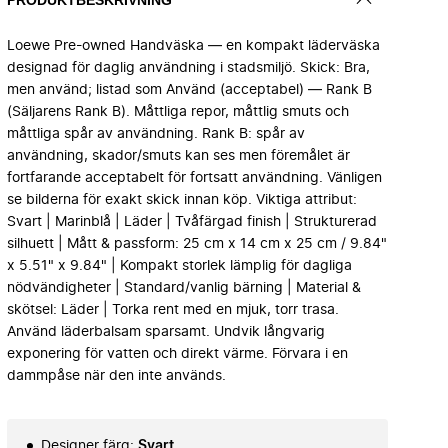
Loewe Pre-owned Handväska — en kompakt läderväska
designad för daglig användning i stadsmiljö. Skick: Bra,
men använd; listad som Använd (acceptabel) — Rank B
(Säljarens Rank B). Måttliga repor, måttlig smuts och
måttliga spår av användning. Rank B: spår av
användning, skador/smuts kan ses men föremålet är
fortfarande acceptabelt för fortsatt användning. Vänligen
se bilderna för exakt skick innan köp. Viktiga attribut:
Svart | Marinblå | Läder | Tvåfärgad finish | Strukturerad
silhuett | Mått & passform: 25 cm x 14 cm x 25 cm / 9.84"
x 5.51" x 9.84" | Kompakt storlek lämplig för dagliga
nödvändigheter | Standard/vanlig bärning | Material &
skötsel: Läder | Torka rent med en mjuk, torr trasa.
Använd läderbalsam sparsamt. Undvik långvarig
exponering för vatten och direkt värme. Förvara i en
dammpåse när den inte används.
Designer färg
:
Svart