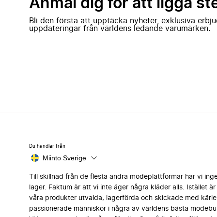
Anmäl dig för att ligga st
Bli den första att upptäcka nyheter, exklusiva erb
uppdateringar från världens ledande varumärken.
Du handlar från
Miinto Sverige
Till skillnad från de flesta andra modeplattformar har vi ing
lager. Faktum är att vi inte äger några kläder alls. Istället är 
våra produkter utvalda, lagerförda och skickade med kärle
passionerade människor i några av världens bästa modebut