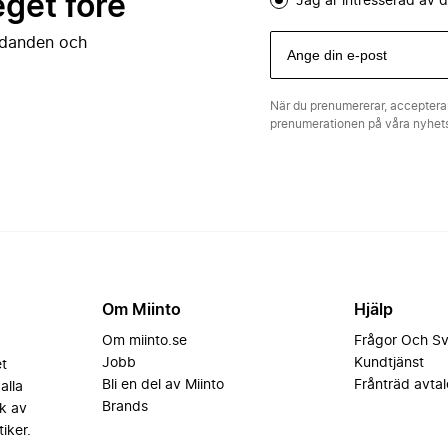
eget före
Jag är intresserad av
judanden och
När du prenumererar, acceptera
prenumerationen på våra nyhe
Om Miinto
Hjälp
Om miinto.se
Frågor Och S
Jobb
Kundtjänst
et
Bli en del av Miinto
Frånträd avtal
alla
Brands
k av
iker.