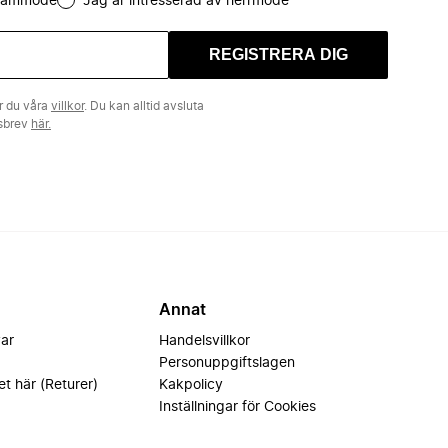
 dammode
Jag är intresserad av herrmode
REGISTRERA DIG
r du våra
villkor
. Du kan alltid avsluta
tsbrev
här.
Annat
var
Handelsvillkor
Personuppgiftslagen
et här (Returer)
Kakpolicy
Inställningar för Cookies