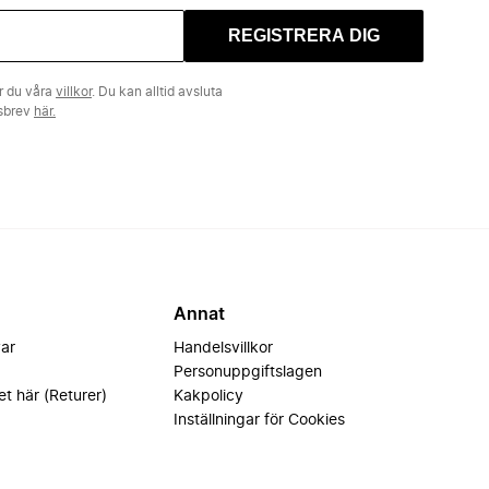
REGISTRERA DIG
r du våra
villkor
. Du kan alltid avsluta
tsbrev
här.
Annat
var
Handelsvillkor
Personuppgiftslagen
et här (Returer)
Kakpolicy
Inställningar för Cookies