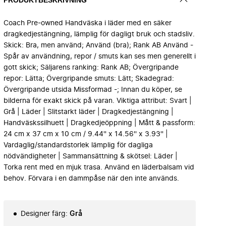
Coach Pre-owned Handväska i läder med en säker
dragkedjestängning, lämplig för dagligt bruk och stadsliv.
Skick: Bra, men använd; Använd (bra); Rank AB Använd -
Spår av användning, repor / smuts kan ses men generellt i
gott skick; Säljarens ranking: Rank AB; Övergripande
repor: Lätta; Övergripande smuts: Lätt; Skadegrad:
Övergripande utsida Missformad -; Innan du köper, se
bilderna för exakt skick på varan. Viktiga attribut: Svart |
Grå | Läder | Slitstarkt läder | Dragkedjestängning |
Handväskssilhuett | Dragkedjeöppning | Mått & passform:
24 cm x 37 cm x 10 cm / 9.44'' x 14.56'' x 3.93'' |
Vardaglig/standardstorlek lämplig för dagliga
nödvändigheter | Sammansättning & skötsel: Läder |
Torka rent med en mjuk trasa. Använd en läderbalsam vid
behov. Förvara i en dammpåse när den inte används.
Designer färg
:
Grå