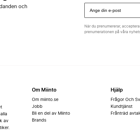
judanden och
När du prenumererar, acceptera
prenumerationen på våra nyhe
Om Miinto
Hjälp
Om miinto.se
Frågor Och S
Jobb
Kundtjänst
et
Bli en del av Miinto
Frånträd avtal
alla
Brands
k av
iker.