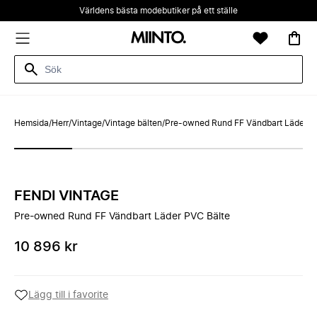
Världens bästa modebutiker på ett ställe
Hemsida
/
Herr
/
Vintage
/
Vintage bälten
/
Pre-owned Rund FF Vändbart Läder P
FENDI VINTAGE
Pre-owned Rund FF Vändbart Läder PVC Bälte
10 896 kr
Lägg till i favorite