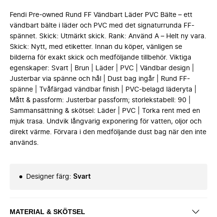
Fendi Pre-owned Rund FF Vändbart Läder PVC Bälte – ett
vändbart bälte i läder och PVC med det signaturrunda FF-
spännet. Skick: Utmärkt skick. Rank: Använd A – Helt ny vara.
Skick: Nytt, med etiketter. Innan du köper, vänligen se
bilderna för exakt skick och medföljande tillbehör. Viktiga
egenskaper: Svart | Brun | Läder | PVC | Vändbar design |
Justerbar via spänne och hål | Dust bag ingår | Rund FF-
spänne | Tvåfärgad vändbar finish | PVC-belagd läderyta |
Mått & passform: Justerbar passform; storlekstabell: 90 |
Sammansättning & skötsel: Läder | PVC | Torka rent med en
mjuk trasa. Undvik långvarig exponering för vatten, oljor och
direkt värme. Förvara i den medföljande dust bag när den inte
används.
Designer färg
:
Svart
MATERIAL & SKÖTSEL